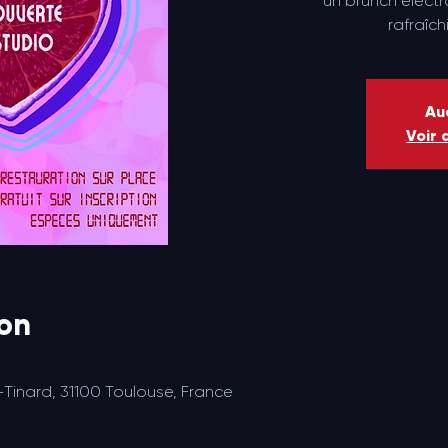
un brunch électro
rafraîch
Auc
Voir 
ion
-Tinard, 31100 Toulouse, France