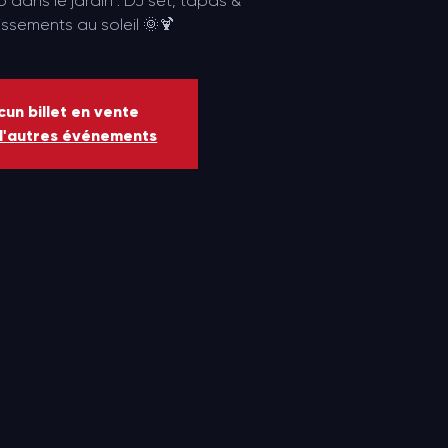
 dans le jardin : DJ set, tapas &
issements au soleil 🌞🍹
un billet en vente
d'autres événements