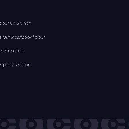
pour un Brunch 
r 
(sur inscription)
 pour 
re et autres 
 espèces seront 