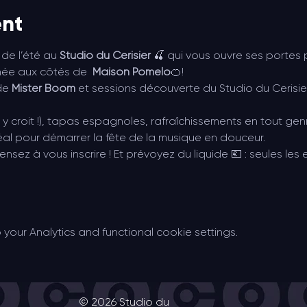
ent
 de l’été au 
Studio du Cerisier
 🍒 qui vous ouvre ses portes 
née aux côtés de  
Maison Pomelo
🍊!
de 
Mister Boom
 et sessions découverte du Studio du Cerisie
n y croit !), tapas espagnoles, rafraîchissements en tout gen
éal pour démarrer la fête de la musique en douceur.
ensez à vous inscrire ! Et prévoyez du liquide 💶 : seules les
our Analytics and functional cookie settings.
© 20
26 Studio du