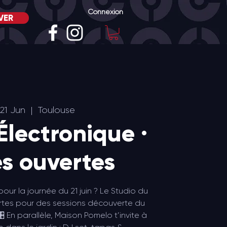
Connexion
VER
 21 Jun
  |  
Toulouse
Électronique ·
es ouvertes
our la journée du 21 juin ? Le Studio du
ortes pour des sessions découverte du
🎛️ En parallèle, Maison Pomelo t’invite à